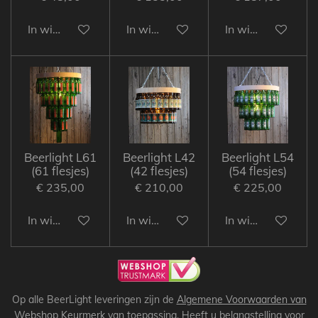
In winkelwagen
In winkelwagen
In winkelwagen
Beerlight L61
Beerlight L42
Beerlight L54
(61 flesjes)
(42 flesjes)
(54 flesjes)
€ 235,00
€ 210,00
€ 225,00
In winkelwagen
In winkelwagen
In winkelwagen
Op alle BeerLight leveringen zijn de
Algemene Voorwaarden
van
Webshop Keurmerk
van toepassing. Heeft u belangstelling voor