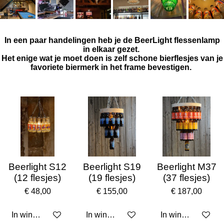
In een paar handelingen heb je de BeerLight flessenlamp
in elkaar gezet.
Het enige wat je moet doen is zelf schone bierflesjes van je
favoriete biermerk in het frame bevestigen.
Welkom in onze webshop
Beerlight S12
Beerlight S19
Beerlight M37
(12 flesjes)
(19 flesjes)
(37 flesjes)
€ 48,00
€ 155,00
€ 187,00
In winkelwagen
In winkelwagen
In winkelwagen