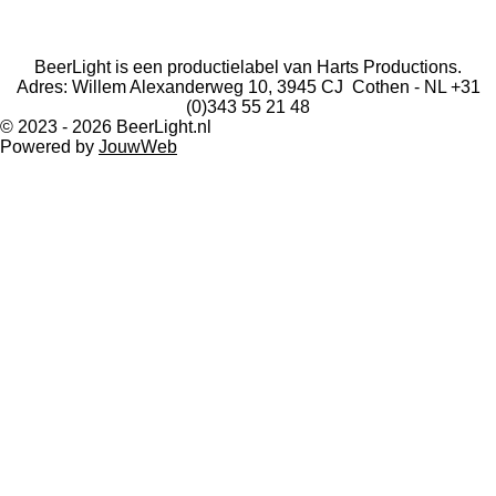
I
W
F
n
h
a
BeerLight is een productielabel van Harts Productions.
s
a
c
Adres: Willem Alexanderweg 10, 3945 CJ Cothen - NL +31
t
t
e
(0)343 55 21 48
a
s
b
© 2023 - 2026 BeerLight.nl
g
A
o
Powered by
JouwWeb
r
p
o
a
p
k
m