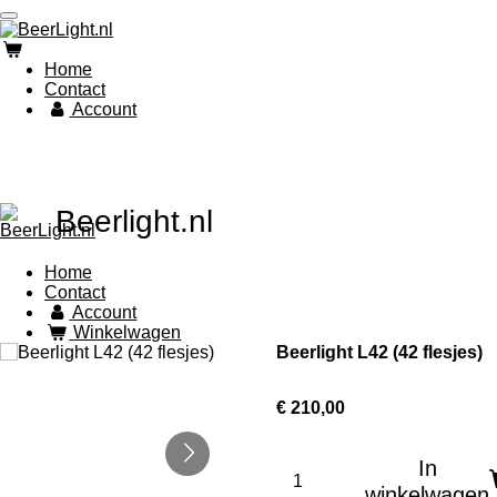
Ga
direct
naar
Home
de
Contact
hoofdinhoud
Account
Beerlight.nl
Home
Contact
Account
Winkelwagen
Beerlight L42 (42 flesjes)
€ 210,00
In
winkelwagen