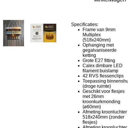
Specificaties:
Frame van 9mm
Multiplex
(518x240mm)
Ophanging met
gegalvaniseerde
ketting
Grote E27 fitting
Calex dimbare LED
filament buislamp
42 RVS flessenclips
Toepassing binnenshu
(droge ruimte)
Geschikt voor flesjes
met 26mm
kroonkurkmonding
(
ø60mm)
Afmeting kroonluchter
518x240mm (zonder
flesjes)
Afmeting kroonluchter