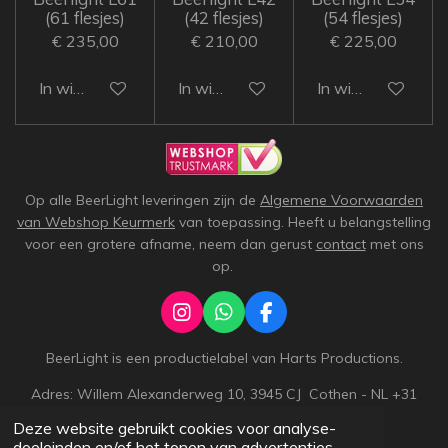
(61 flesjes)
(42 flesjes)
(54 flesjes)
€ 235,00
€ 210,00
€ 225,00
In winkelwagen
In winkelwagen
In winkelwagen
Op alle BeerLight leveringen zijn de
Algemene Voorwaarden
van Webshop Keurmerk
van toepassing. Heeft u belangstelling
voor een grotere afname, neem dan gerust
contact
met ons
op.
I
W
F
n
h
a
s
a
c
BeerLight is een productielabel van Harts Productions.
t
t
e
Adres: Willem Alexanderweg 10, 3945 CJ Cothen - NL +31
a
s
b
g
A
o
(0)343 55 21 48
Deze website gebruikt cookies voor analyse-
r
p
o
© 2023 - 2026 BeerLight.nl
doeleinden en/of het tonen van advertenties.