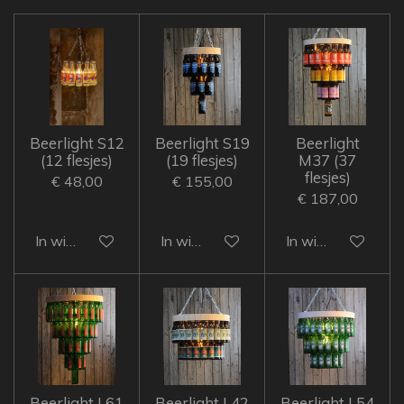
Beerlight S12
Beerlight S19
Beerlight
(12 flesjes)
(19 flesjes)
M37 (37
flesjes)
€ 48,00
€ 155,00
€ 187,00
In winkelwagen
In winkelwagen
In winkelwagen
Beerlight L61
Beerlight L42
Beerlight L54