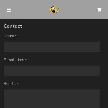
Ga
direct
naar
de
Contact
hoofdinhoud
Naam *
E-mailadres *
Bericht *